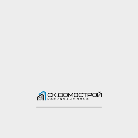
Окна: двухкамерные
ПВХ “REHAU”,
размеры согласно
проекту
Лестница
Лестница
Терраса (при наличии)
Пол: строганая доска
40х100 мм
Потолок: строганая
доска 20х100 мм
Столбы: строганая
доска 40х150 мм
Поручни: строганая
доска 40х150 мм
Балясины: строганая
доска 40х100 мм
Доставка и сборка