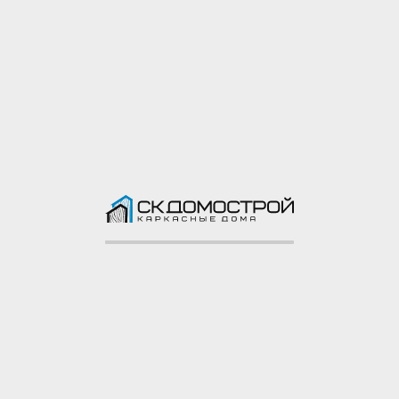
Каркасный дом 9х9,5 СНТ Сосны
СНТ Сосны, поселение Роговское, Московская
область
Смотреть все построенные объекты ->