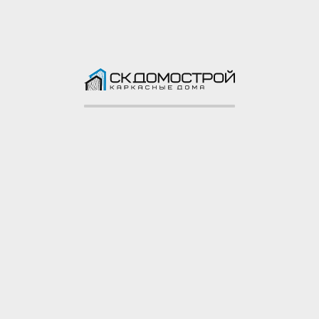
доска 40х150 мм
Балясины: строганая
доска 40х100 мм
Доставка и сборка
Сборка домокомплекта на участке
Сборка
заказчика
Доставка
50 км от МКАД, КАД бесплатно
Гарантия
5 лет
Ознакомиться полностью
Фото построенного дома