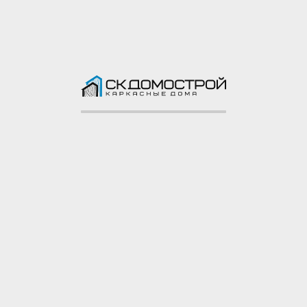
Каркасный дом 7,5х9 СНТ Захожье
СНТ Захожье, Тосненский район, Ленинградская
область
Смотреть все построенные объекты ->
Узнать стоимость
строительства
Оставьте свои контакты
и мы обсудим все детали