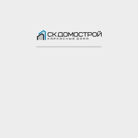
Поручни: строганая
доска 40х150 мм
Балясины: строганая
доска 40х100 мм
Доставка и сборка
Сборка домокомплекта на участке
Сборка
заказчика
Доставка
50 км от МКАД, КАД бесплатно
Гарантия
5 лет
Ознакомиться полностью
Фото построенного дома