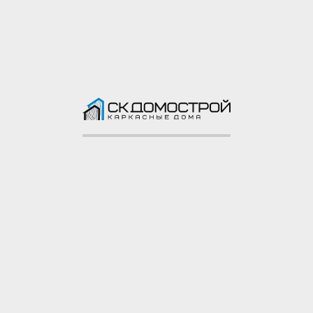
Смотреть проект
от 1,50 млн ₽
Дом «Глебов» 6х8 м
2 спальни
6х8 м
68 м²
Смотреть проект